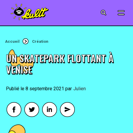
CINÉMA
SÉRIES
Accueil
Création
MODE
UN SKATEPARK FLOTTANT À
MUSIQUE
VENISE
CRÉATION
8 septembre 2021
By
Julien
ART
JEUX-VIDÉO
VINTAGE