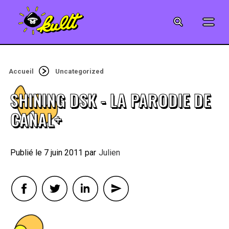
CINÉMA
SÉRIES
Accueil
Uncategorized
MODE
SHINING DSK - LA PARODIE DE
MUSIQUE
CANAL+
CRÉATION
7 juin 2011
By
Julien
ART
JEUX-VIDÉO
VINTAGE