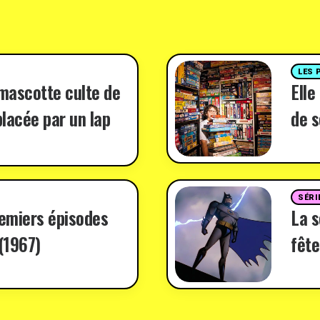
LES 
 mascotte culte de
Elle
lacée par un lap
de s
SÉRI
remiers épisodes
La 
(1967)
fête