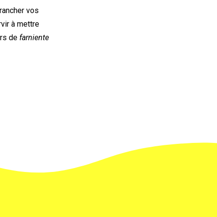
brancher vos
vir à mettre
urs de
farniente