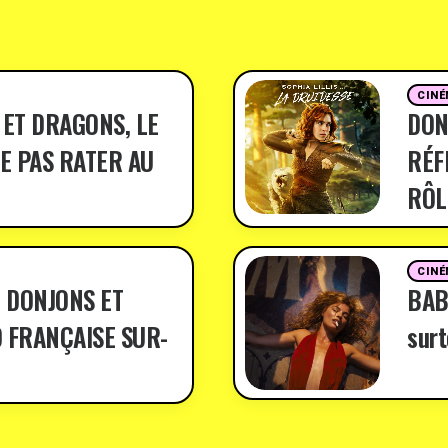
CINÉ
 ET DRAGONS, LE
DON
E PAS RATER AU
RÉF
RÔL
CINÉ
 DONJONS ET
BABY
 FRANÇAISE SUR-
surt