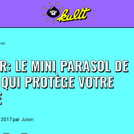
ion
R: LE MINI PARASOL DE
 QUI PROTÈGE VOTRE
E
t 2017
By
Julien