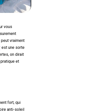
ur vous
a surement
 peut vraiment
r
est une sorte
ertes, on dirait
 pratique et
ent fort, qui
ire anti-soleil