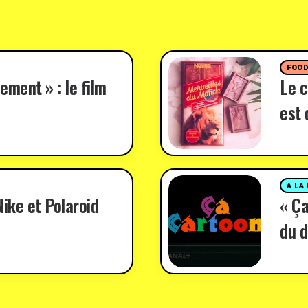
FOO
ement » : le film
Le c
est 
A LA
ike et Polaroid
« Ça
du d