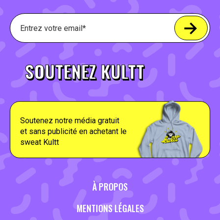
SOUTENEZ KULTT
Soutenez notre média gratuit
et sans publicité en achetant le
sweat Kultt
À PROPOS
MENTIONS LÉGALES