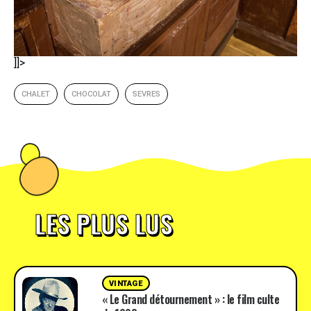
]]>
CHALET
CHOCOLAT
SEVRES
LES PLUS LUS
VINTAGE
« Le Grand détournement » : le film culte