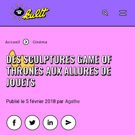
CINÉMA
SÉRIES
Accueil
Cinéma
MODE
DES SCULPTURES GAME OF
MUSIQUE
THRONES AUX ALLURES DE
JOUETS
CRÉATION
ART
5 février 2018
By
Agathe
JEUX-VIDÉO
VINTAGE