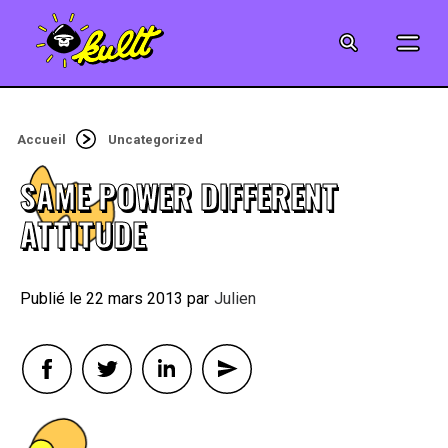
CINÉMA
SÉRIES
Accueil
Uncategorized
MODE
SAME POWER DIFFERENT
MUSIQUE
ATTITUDE
CRÉATION
22 mars 2013
By
Julien
ART
JEUX-VIDÉO
VINTAGE