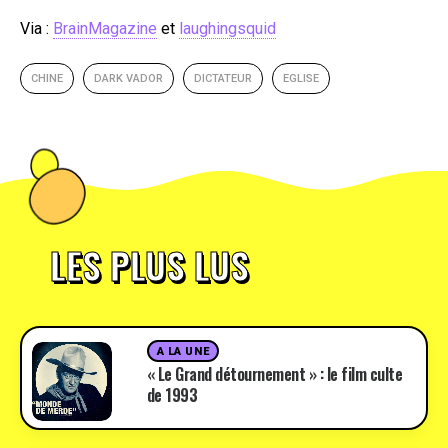
Via :
BrainMagazine
et
laughingsquid
CHINE
DARK VADOR
DICTATEUR
EGLISE
LES PLUS LUS
A LA UNE
« Le Grand détournement » : le film culte
de 1993