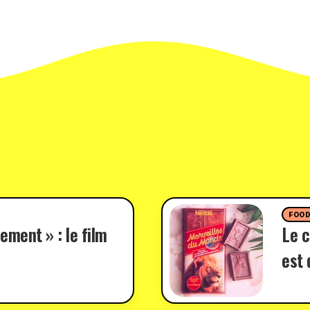
FOO
ement » : le film
Le c
est 