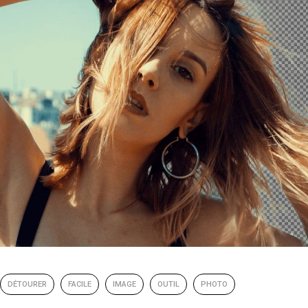
DÉTOURER
FACILE
IMAGE
OUTIL
PHOTO