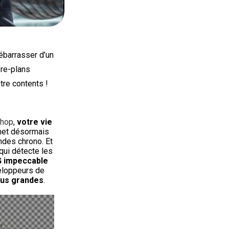
ébarrasser d’un
ière-plans
tre contents !
shop
,
votre vie
et désormais
des chrono. Et
qui détecte les
 impeccable
loppeurs de
lus grandes
.