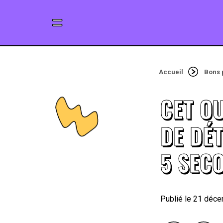
Accueil
Bons 
CET OU
DE DÉ
5 SEC
21 déce