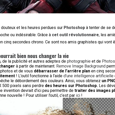
 douteux et les heures perdues sur
Photoshop
à tenter de se d
oche ou indésirable. Grâce à
cet outil révolutionnaire
, les arr
en cinq secondes chrono. Ce sont nos amis graphistes qui vont ê
pourrait bien nous changer la vie
 de la publicité et autres adeptes de
photographie
et de
Photo
 changer
à partir de maintenant.
Remove Image Background
perm
 photos et de vous
débarrasser de l’arrière plan
en cinq secon
itement
! L’outil fonctionne à l’aide
d’une intelligence artificielle
êche le débordement des couleurs. Ainsi, vous obtenez
un PNG
X 500 pixels sans perdre
des heures sur Photoshop.
Les déve
e invention devrait d’ici peu permettre de
traiter des images p
ne nouvelle ! Pour utiliser l’outil, c’est par
ici
!