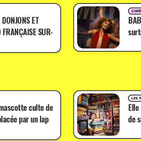
CINÉ
 DONJONS ET
BABY
 FRANÇAISE SUR-
surt
LES 
 mascotte culte de
Elle
lacée par un lap
de s