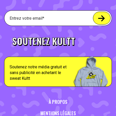
SOUTENEZ KULTT
Soutenez notre média gratuit et
sans publicité en achetant le
sweat Kultt
À PROPOS
MENTIONS LÉGALES