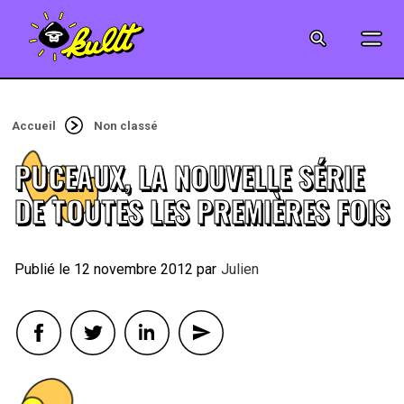
CINÉMA
SÉRIES
Accueil
Non classé
MODE
PUCEAUX, LA NOUVELLE SÉRIE
MUSIQUE
DE TOUTES LES PREMIÈRES FOIS
CRÉATION
12 novembre 2012
By
Julien
ART
JEUX-VIDÉO
VINTAGE