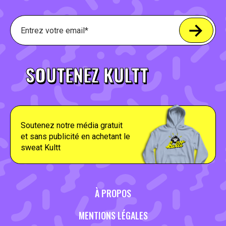
SOUTENEZ KULTT
Soutenez notre média gratuit
et sans publicité en achetant le
sweat Kultt
À PROPOS
MENTIONS LÉGALES