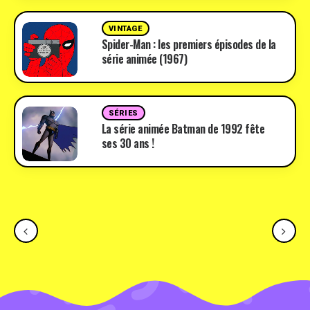
VINTAGE
Spider-Man : les premiers épisodes de la
série animée (1967)
SÉRIES
La série animée Batman de 1992 fête
ses 30 ans !