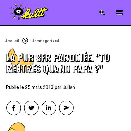
CINÉMA
SÉRIES
Accueil
Uncategorized
MODE
LA PUB SFR PARODIÉE. "TU
MUSIQUE
RENTRES QUAND PAPA ?"
CRÉATION
25 mars 2013
By
Julien
ART
JEUX-VIDÉO
VINTAGE