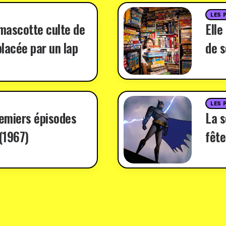
LES 
 mascotte culte de
Elle
lacée par un lap
de s
LES 
remiers épisodes
La 
(1967)
fête