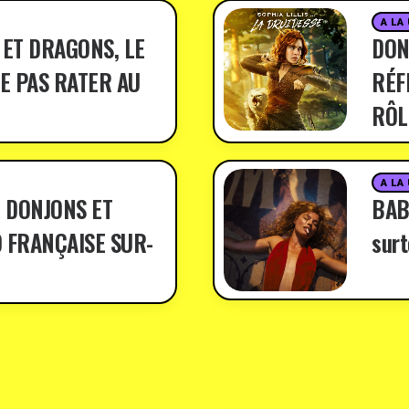
A LA
 ET DRAGONS, LE
DON
E PAS RATER AU
RÉF
RÔL
A LA
 DONJONS ET
BABY
 FRANÇAISE SUR-
surt