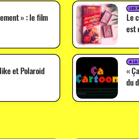
LES 
ement » : le film
Le c
est 
A LA
ike et Polaroid
« Ça
du d