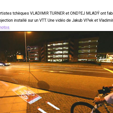
rtistes tchèques VLADIMIR TURNER et OND?EJ MLADÝ ont fabr
ection installé sur un VTT. Une vidéo de Jakub Vl?ek et Vladimír
hotos.