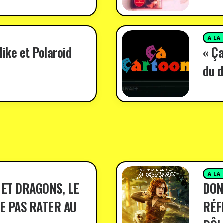
A LA
ike et Polaroid
« Ça
du d
A LA
 ET DRAGONS, LE
DON
E PAS RATER AU
RÉF