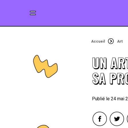
Accueil
Art
UN AR
SA PR
24 mai 