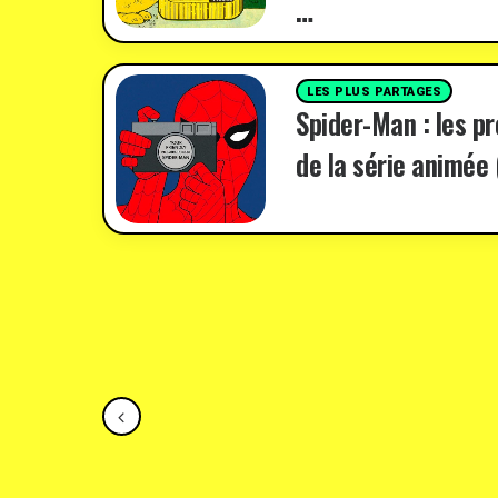
…
LES PLUS PARTAGES
Spider-Man : les p
de la série animée 