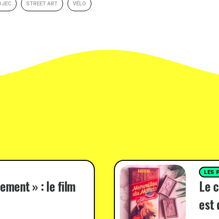
OJEC
STREET ART
VÉLO
LES 
ement » : le film
Le c
est 