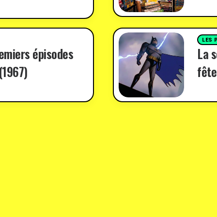
LES 
remiers épisodes
La 
(1967)
fête