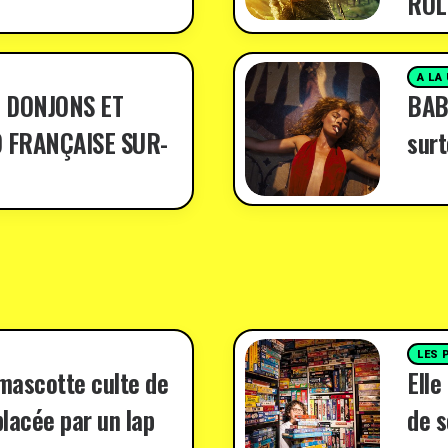
RÔL
A LA
 DONJONS ET
BABY
 FRANÇAISE SUR-
surt
LES 
 mascotte culte de
Elle
lacée par un lap
de s