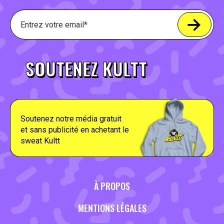
SOUTENEZ KULTT
Soutenez notre média gratuit
et sans publicité en achetant le
sweat Kultt
À PROPOS
MENTIONS LÉGALES