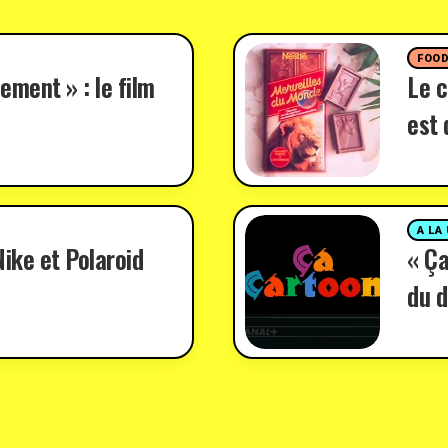
FOO
ement » : le film
Le c
est 
A LA
ike et Polaroid
« Ça
du d