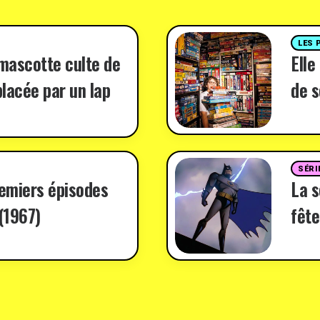
LES 
 mascotte culte de
Elle
lacée par un lap
de s
SÉRI
remiers épisodes
La 
(1967)
fête