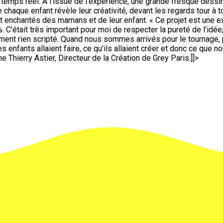
 temps réel. À l’issue de l’expérience, une grande fresque dessi
 chaque enfant révèle leur créativité, devant les regards tour à to
t enchantés des mamans et de leur enfant. « Ce projet est une 
. C’était très important pour moi de respecter la pureté de l’idée
ment rien scripté. Quand nous sommes arrivés pour le tournage,
s enfants allaient faire, ce qu’ils allaient créer et donc ce que n
ne Thierry Astier, Directeur de la Création de Grey Paris.]]>