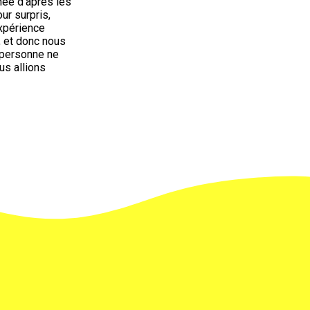
née d’après les
ur surpris,
expérience
, et donc nous
 personne ne
ous allions