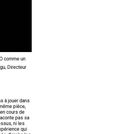
EGO comme un
igu, Directeur
s à jouer dans
a même pièce,
s en cours de
raconte pas sa
ssus, ni les
xpérience qui