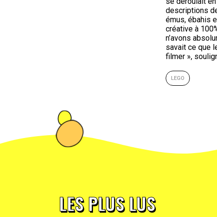
se déroulait en
descriptions de
émus, ébahis e
créative à 100%
n’avons absolu
savait ce que le
filmer », soulig
LEGO
LES PLUS LUS