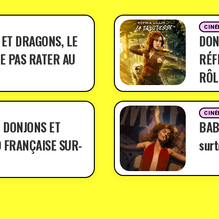
CINÉ
 ET DRAGONS, LE
DON
E PAS RATER AU
RÉF
RÔL
CINÉ
 DONJONS ET
BABY
 FRANÇAISE SUR-
surt