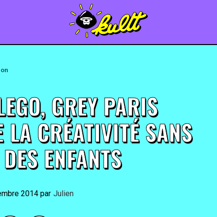
ion
LEGO, GREY PARIS
 LA CRÉATIVITÉ SANS
 DES ENFANTS
embre 2014
By
Julien