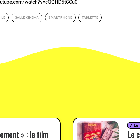
youtube.com/watch?v=cQQHD5tGCu0
ILE
SALLE CINEMA
SMARTPHONE
TABLETTE
A LA
ement » : le film
Le c