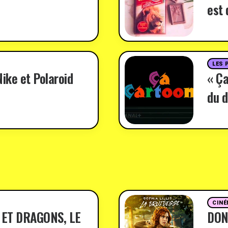
est 
LES 
ike et Polaroid
« Ça
du d
CINÉ
 ET DRAGONS, LE
DON