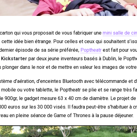
 carton qui vous proposait de vous fabriquer une
mini salle de c
 cette idée bien étrange. Pour celles et ceux qui souhaitent s’isol
dernier épisode de sa série préférée,
Poptheatr
est fait pour vo
r
Kickstarter
par deux jeune inventeurs basés à Dublin, le Popth
 plonger dans le noir et de mettre en valeur les images de votr
stème d’aération, d’enceintes Bluetooth avec télécommande et d
e mobile ou votre tablette, le Poptheatr se plie et se range très f
 de 900gr, le gadget mesure 63 x 40 cm de diamètre. Le projet de
8000 euros sur les 30 000 visés. Il faudra peut-être s’habituer à c
reau en pleine séance de Game of Thrones à la pause déjeuner.