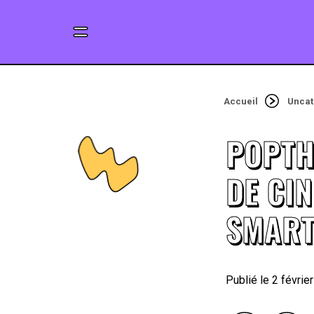
Accueil
Uncat
POPTH
DE CI
SMAR
2 févrie