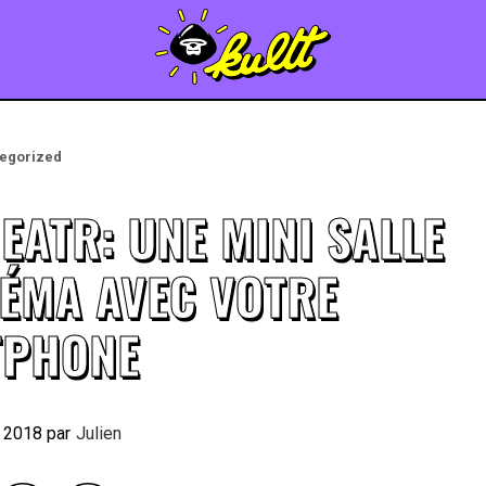
egorized
EATR: UNE MINI SALLE
NÉMA AVEC VOTRE
TPHONE
r 2018
By
Julien