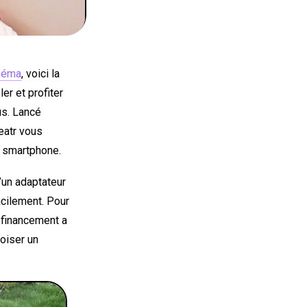
inéma
, voici la
er et profiter
us. Lancé
eatr vous
e smartphone.
’un adaptateur
acilement. Pour
 financement a
roiser un