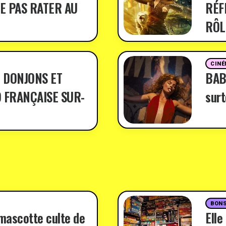
E PAS RATER AU
RÉF
RÔL
CINÉ
 DONJONS ET
BABY
 FRANÇAISE SUR-
surt
BONS
 mascotte culte de
Elle