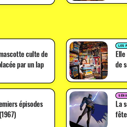
LES 
 mascotte culte de
Elle
lacée par un lap
de s
SÉRI
remiers épisodes
La 
(1967)
fête