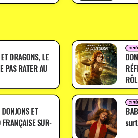
CINÉ
 ET DRAGONS, LE
DON
E PAS RATER AU
RÉF
RÔL
CINÉ
 DONJONS ET
BABY
 FRANÇAISE SUR-
surt