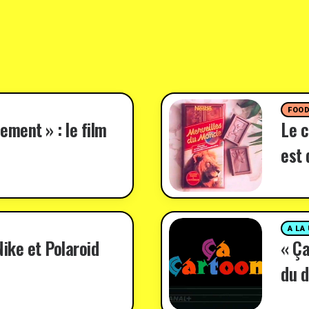
FOO
ement » : le film
Le c
est 
A LA
ike et Polaroid
« Ça
du d