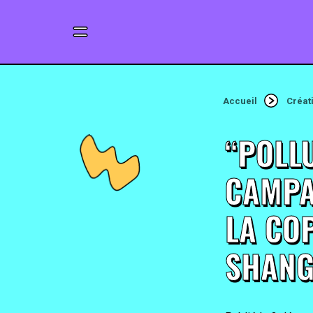
Accueil
Créat
“POLL
CAMPA
LA COP
SHANG