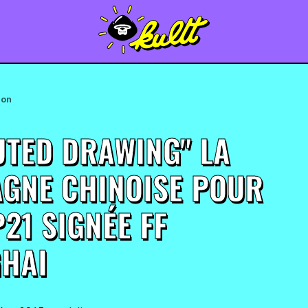
ion
UTED DRAWING" LA
GNE CHINOISE POUR
21 SIGNÉE FF
HAI