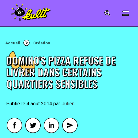
CINÉMA
SÉRIES
Accueil
Création
MODE
DOMINO'S PIZZA REFUSE DE
MUSIQUE
LIVRER DANS CERTAINS
QUARTIERS SENSIBLES
CRÉATION
ART
4 août 2014
By
Julien
JEUX-VIDÉO
VINTAGE