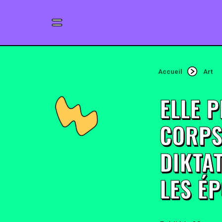
Accueil
Art
ELLE 
CORPS
DIKTA
LES É