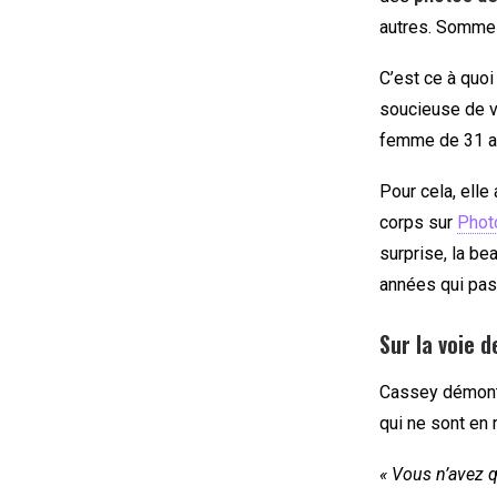
autres. Sommes
C’est ce à quoi
soucieuse de v
femme de 31 ans
Pour cela, ell
corps sur
Phot
surprise, la be
années qui pas
Sur la voie 
Cassey démontr
qui ne sont en 
« Vous n’avez q