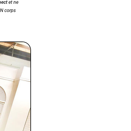
pect
et ne
ON corps