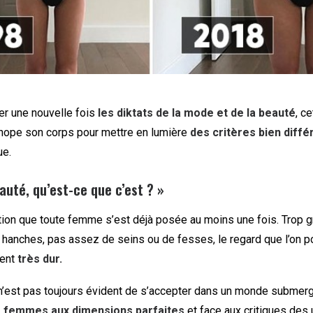
er une nouvelle fois
les diktats de la mode et de la beauté
, c
ope son corps pour mettre en lumière
des critères bien diffé
ue.
auté, qu’est-ce que c’est ? »
tion que toute femme s’est déjà posée au moins une fois. Trop g
e hanches, pas assez de seins ou de fesses, le regard que l’on p
vent
très dur.
l n’est pas toujours évident de s’accepter dans un monde submer
 femmes aux dimensions parfaites
et face aux critiques des