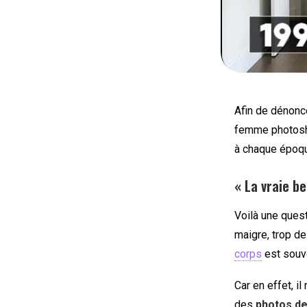
Afin de dénonc
femme photosh
à chaque époq
« La vraie be
Voilà une ques
maigre, trop d
corps
est sou
Car en effet, i
des
photos de