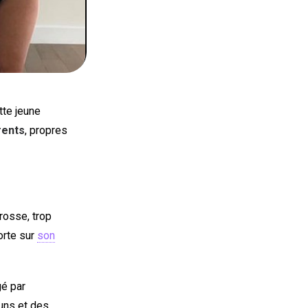
ette jeune
rents
, propres
rosse, trop
orte sur
son
gé par
 uns et des