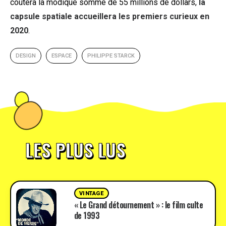
coûtera la modique somme de 55 millions de dollars,
la
capsule spatiale accueillera les premiers curieux en
2020
.
DESIGN
ESPACE
PHILIPPE STARCK
LES PLUS LUS
VINTAGE
« Le Grand détournement » : le film culte
de 1993