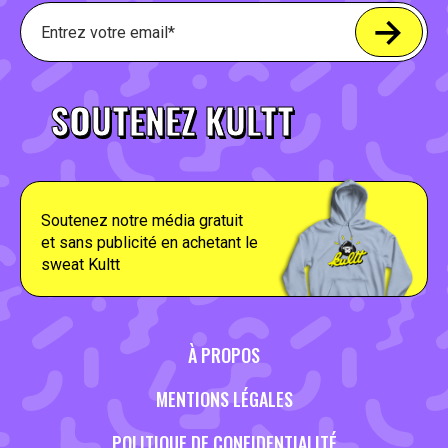
SOUTENEZ KULTT
Soutenez notre média gratuit
et sans publicité en achetant le
sweat Kultt
À PROPOS
MENTIONS LÉGALES
POLITIQUE DE CONFIDENTIALITÉ