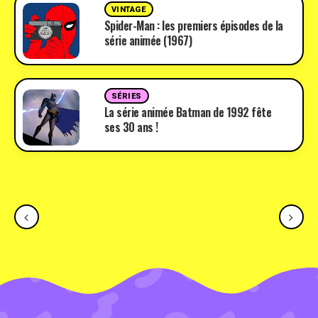
VINTAGE
Spider-Man : les premiers épisodes de la
série animée (1967)
SÉRIES
La série animée Batman de 1992 fête
ses 30 ans !