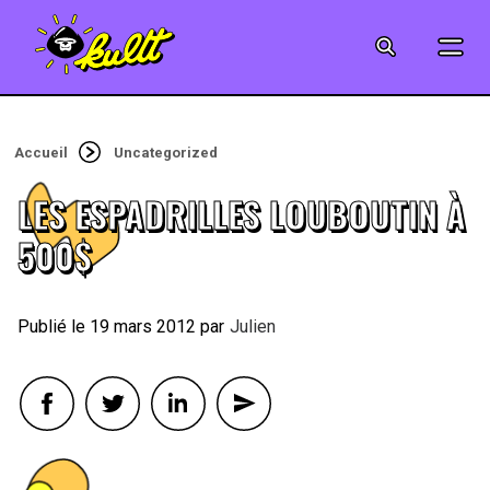
CINÉMA
SÉRIES
Accueil
Uncategorized
MODE
LES ESPADRILLES LOUBOUTIN À
MUSIQUE
500$
CRÉATION
19 mars 2012
By
Julien
ART
JEUX-VIDÉO
VINTAGE