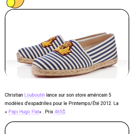
PEOPLE
FOOD
BONS PLANS
SOUTENEZ KULTT
Christian
Louboutin
lance sur son store américain 5
modèles d’espadrilles pour le Printemps/Été 2012. La
«
Papi Hugo Flat
« . Prix
465$