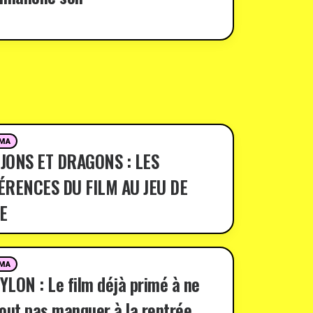
MA
JONS ET DRAGONS : LES
ÉRENCES DU FILM AU JEU DE
E
MA
LON : Le film déjà primé à ne
out pas manquer à la rentrée