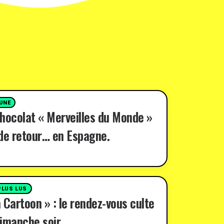
 UNE
hocolat « Merveilles du Monde »
de retour… en Espagne.
PLUS LUS
 Cartoon » : le rendez-vous culte
imanche soir