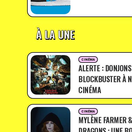
À LA UNE
CINÉMA
ALERTE : DONJONS
BLOCKBUSTER À N
CINÉMA
CINÉMA
MYLÈNE FARMER &
DRAGONS : UNE BO