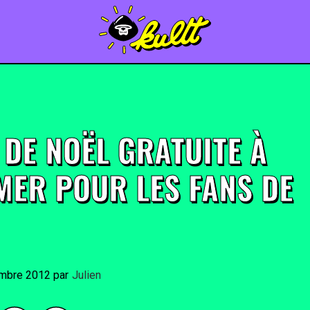
 DE NOËL GRATUITE À
MER POUR LES FANS DE
mbre 2012
By
Julien