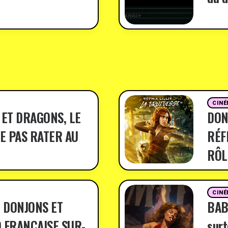
CINÉ
 ET DRAGONS, LE
DON
E PAS RATER AU
RÉF
RÔL
CINÉ
 DONJONS ET
BABY
 FRANÇAISE SUR-
surt