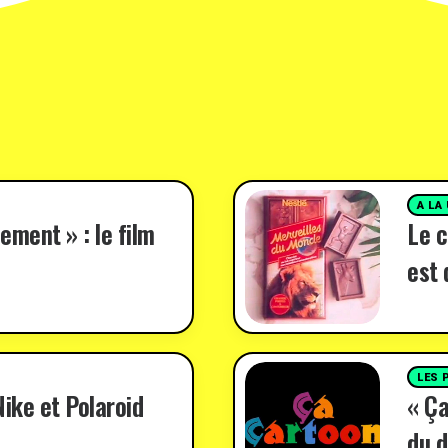
A LA
ement » : le film
Le c
est 
LES 
ike et Polaroid
« Ça
du d