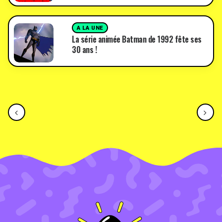
A LA UNE
La série animée Batman de 1992 fête ses
30 ans !