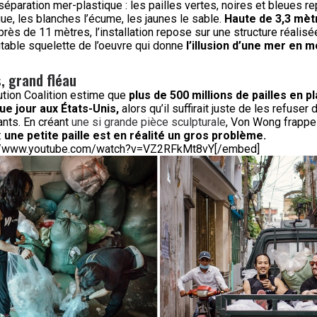
 séparation mer-plastique : les pailles vertes, noires et bleues r
ue, les blanches l’écume, les jaunes le sable.
Haute de 3,3 mèt
près de 11 mètres, l’installation repose sur une structure réalisé
itable squelette de l’oeuvre qui donne
l’illusion d’une mer en
s, grand fléau
ution Coalition estime que
plus de 500 millions de pailles en p
ue jour aux États-Unis,
alors qu’il suffirait juste de les refuser
ants. En créant
une si grande pièce sculpturale
, Von Wong frappe 
 :
une petite paille est en réalité un gros problème.
://www.youtube.com/watch?v=VZ2RFkMt8vY[/embed]