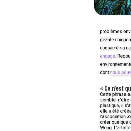
problèmes env
géante unique
consacré sa ca
engagé
. Repou
environnementa
dont
nous pouvo
« Ce n’est qu
Cette phrase e
sembler n’être
plastique
, il 
elle a été créé
l’association
Z
créer quelque c
Wong. L’artiste