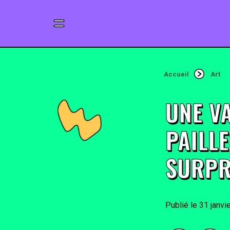
Accueil
Art
UNE V
PAILL
SURPR
31 janvi