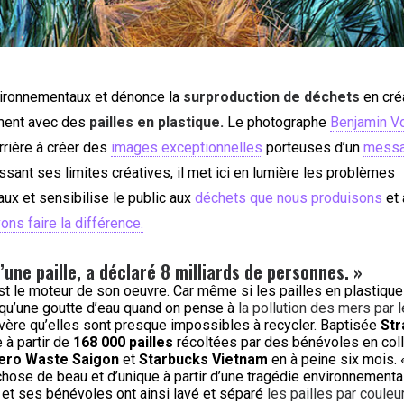
ironnementaux et dénonce la
surproduction de déchets
en cré
ment avec des
pailles en plastique.
Le photographe
Benjamin V
rrière à créer des
images exceptionnelles
porteuses d’un
messa
ssant ses limites créatives, il met ici en lumière les problèmes
ux et sensibilise le public aux
déchets que nous produisons
et 
ns faire la différence.
’une paille, a déclaré 8 milliards de personnes. »
st le moteur de son oeuvre. Car même si les pailles en plastiqu
 qu’une goutte d’eau quand on pense à
la pollution des mers par 
s’avère qu’elles sont presque impossibles à recycler. Baptisée
Str
e à partir de
168 000 pailles
récoltées par des bénévoles en coll
ero Waste Saigon
et
Starbucks Vietnam
en à peine six mois. 
hose de beau et d’unique à partir d’une tragédie environnemental
 et ses bénévoles ont ainsi lavé et séparé
les pailles par couleu