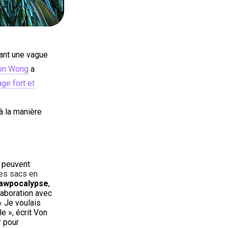
ant une vague
on Wong
a
ge fort et
à la manière
e peuvent
les sacs en
awpocalypse
,
aboration avec
« Je voulais
e », écrit Von
r
pour