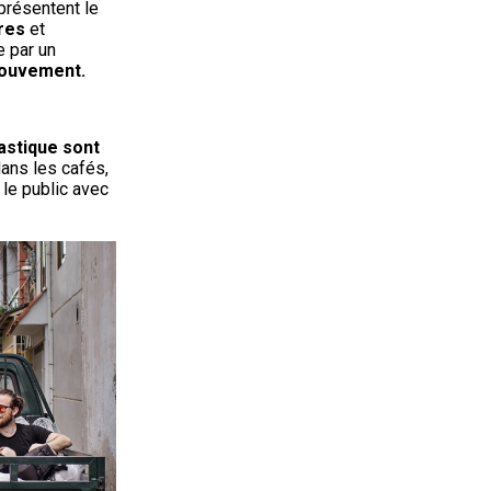
eprésentent le
res
et
e par un
 mouvement.
lastique sont
 dans les cafés,
le public avec