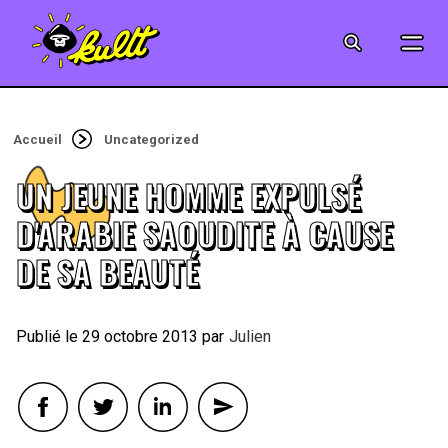
CINÉMA
SÉRIES
Accueil
Uncategorized
MODE
UN JEUNE HOMME EXPULSÉ
MUSIQUE
D'ARABIE SAOUDITE À CAUSE
DE SA BEAUTÉ
CRÉATION
ART
29 octobre 2013
By
Julien
JEUX-VIDÉO
VINTAGE