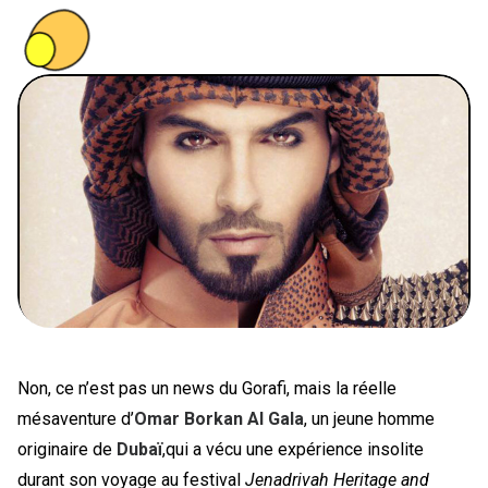
PEOPLE
FOOD
BONS PLANS
SOUTENEZ KULTT
Non, ce n’est pas un news du Gorafi, mais la réelle
mésaventure d’
Omar Borkan Al Gala
, un jeune homme
originaire de
Dubaï
,qui a vécu une expérience insolite
durant son voyage au festival
Jenadrivah Heritage and