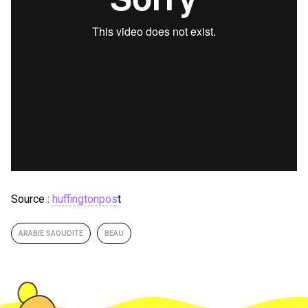
Source :
huffingtonpos
t
ARABIE SAOUDITE
BEAU