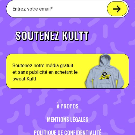
SOUTENEZ KULTT
Soutenez notre média gratuit
et sans publicité en achetant le
sweat Kultt
À PROPOS
MENTIONS LÉGALES
POLITIQUE DE CONFIDENTIALITÉ