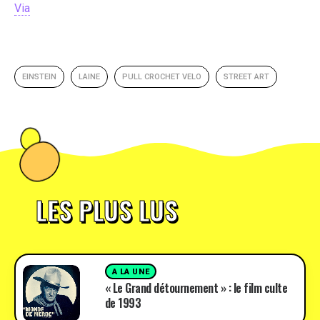
Via
EINSTEIN
LAINE
PULL CROCHET VELO
STREET ART
LES PLUS LUS
A LA UNE
« Le Grand détournement » : le film culte
de 1993