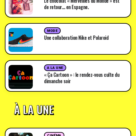
Le chocolat « Merveilles du Monde » est
de retour… en Espagne.
MODE
Une collaboration Nike et Polaroid
A LA UNE
« Ça Cartoon » : le rendez-vous culte du
dimanche soir
À LA UNE
CINÉMA