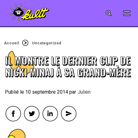
CINÉMA
SÉRIES
Accueil
Uncategorized
MODE
IL MONTRE LE DERNIER CLIP DE
MUSIQUE
NICKI MINAJ À SA GRAND-MÈRE
CRÉATION
10 septembre 2014
By
Julien
ART
JEUX-VIDÉO
VINTAGE