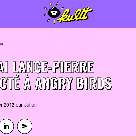
ma
AI LANCE-PIERRE
CTÉ À ANGRY BIRDS
er 2012
By
Julien