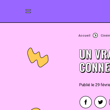
Accueil
Ciné
UN VR
CONNE
29 févri