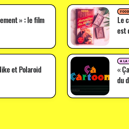
FOO
ement » : le film
Le c
est 
A LA
ike et Polaroid
« Ça
du d