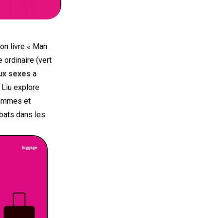
on livre « Man
ordinaire (vert
eux sexes
a
 Liu explore
hommes et
bats dans les