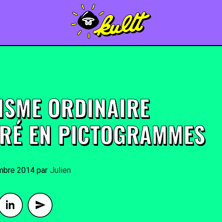
XISME ORDINAIRE
TRÉ EN PICTOGRAMMES
mbre 2014
By
Julien