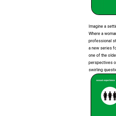
Imagine a setti
Where a woman 
professional st
a new series f
one of the olde
perspectives o
swirling questi