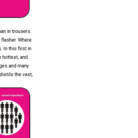
an in trousers.
 flasher. Where
n this first in
 hottest, and
enges and many
stils the vast,