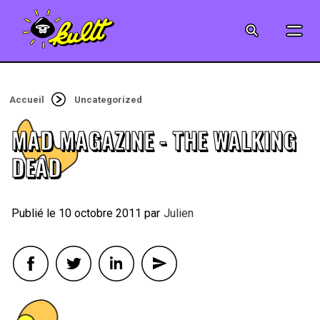
CINÉMA
SÉRIES
Accueil
Uncategorized
MODE
MAD MAGAZINE - THE WALKING
MUSIQUE
DEAD
CRÉATION
10 octobre 2011
By
Julien
ART
JEUX-VIDÉO
VINTAGE