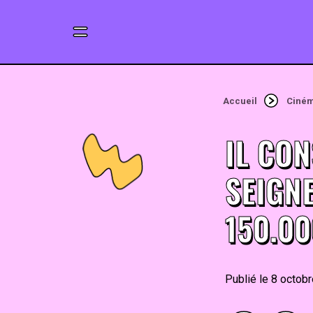
Accueil
Ciné
IL CO
SEIGN
150.00
8 octob