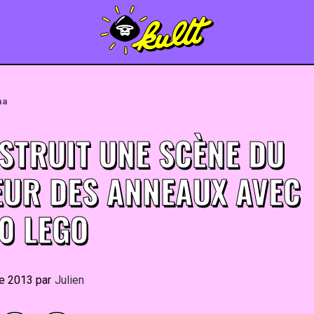
ma
NSTRUIT UNE SCÈNE DU
EUR DES ANNEAUX AVEC
0 LEGO
re 2013
By
Julien