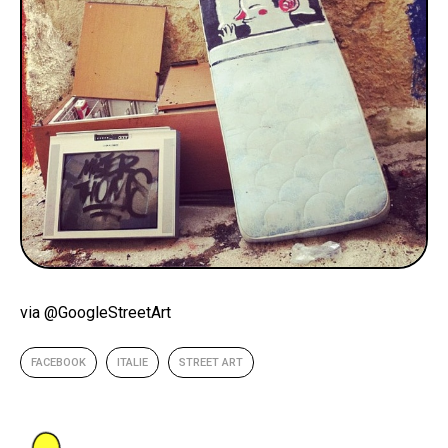
via @GoogleStreetArt
FACEBOOK
ITALIE
STREET ART