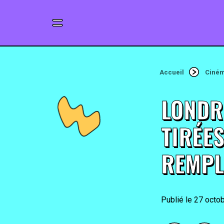
Accueil
Ciné
LONDR
TIRÉE
REMPL
27 octo