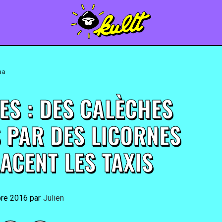
ma
ES : DES CALÈCHES
S PAR DES LICORNES
ACENT LES TAXIS
bre 2016
By
Julien