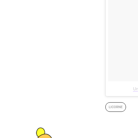
Un
LICORNE