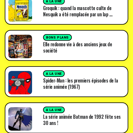
A LA UNE
Groquik : quand la mascotte culte de
Nesquik a été remplacée par un lap …
BONS PLANS
Elle redonne vie à des anciens jeux de
société
A LA UNE
Spider-Man : les premiers épisodes de la
série animée (1967)
A LA UNE
La série animée Batman de 1992 fête ses
30 ans !