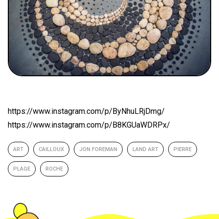
https://www.instagram.com/p/ByNhuLRjDmg/
https://www.instagram.com/p/B8KGUaWDRPx/
ART
CAILLOUX
JON FOREMAN
LAND ART
PIERRE
PLAGE
ROCHE