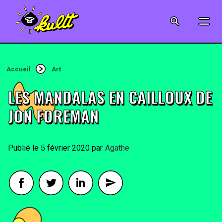
CINÉMA
SÉRIES
Accueil
Art
MODE
LES MANDALAS EN CAILLOUX DE
MUSIQUE
JON FOREMAN
CRÉATION
5 février 2020
By
Agathe
ART
JEUX-VIDÉO
VINTAGE