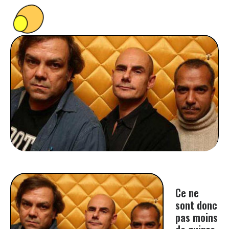
PEOPLE
FOOD
BONS PLANS
SOUTENEZ KULTT
Ce ne
sont donc
pas moins