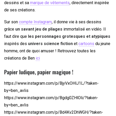
dessins et sa
marque de vêtements
, directement inspirée
de ses créations.
Sur son
compte Instagram
, il donne vie à ses dessins
grâce
un savant jeu de pliages
immortalisé en vidéo. Il
faut dire que
les personnages grotesques et atypiques
inspirés des
univers science fiction
et
cartoons
du jeune
homme, ont de quoi amuser ! Retrouvez toutes les
créations de Ben
ici
Papier ludique, papier magique !
https://www.instagram.com/p/BjyVxOHlJ1L/?taken-
by=ben_avlis
https://www.instagram.com/p/Bgdg0ZHlOli/?taken-
by=ben_avlis
https://www.instagram.com/p/Bd4Kv2DhWGH/?taken-