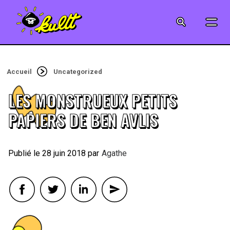
CINÉMA
SÉRIES
Accueil
Uncategorized
MODE
LES MONSTRUEUX PETITS
MUSIQUE
PAPIERS DE BEN AVLIS
CRÉATION
28 juin 2018
By
Agathe
ART
JEUX-VIDÉO
VINTAGE