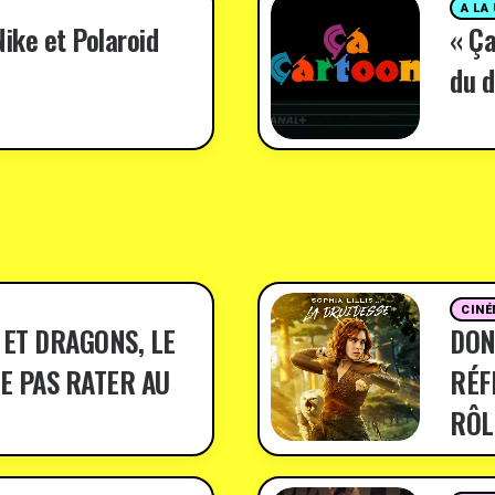
A LA
ike et Polaroid
« Ça
du d
CINÉ
 ET DRAGONS, LE
DON
E PAS RATER AU
RÉF
RÔL