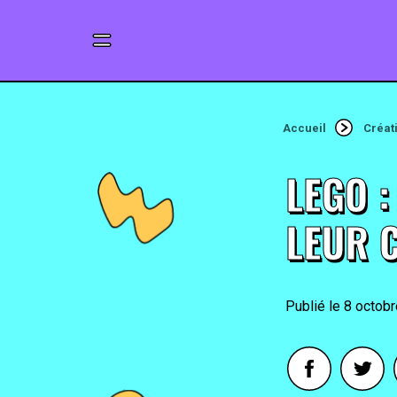
Accueil
Créat
LEGO 
LEUR C
8 octob