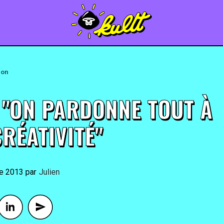
ion
: "ON PARDONNE TOUT À
RÉATIVITÉ"
re 2013
By
Julien