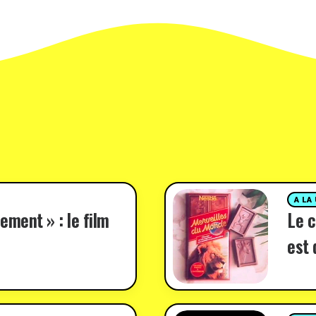
A LA
ement » : le film
Le c
est 