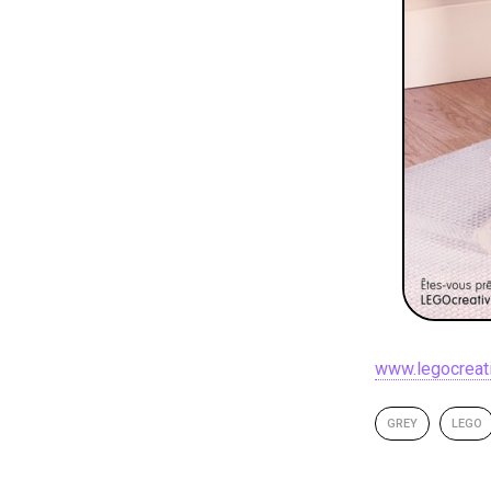
www.legocreativ
GREY
LEGO