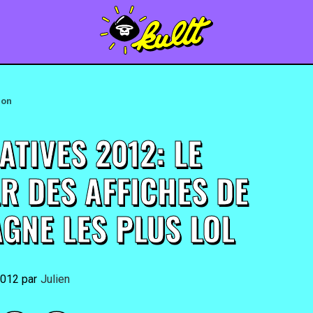
ion
ATIVES 2012: LE
R DES AFFICHES DE
GNE LES PLUS LOL
2012
By
Julien