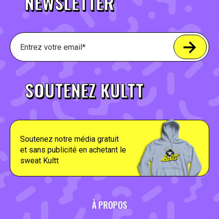
NEWSLETTER
SOUTENEZ KULTT
Soutenez notre média gratuit
et sans publicité en achetant le
sweat Kultt
À PROPOS