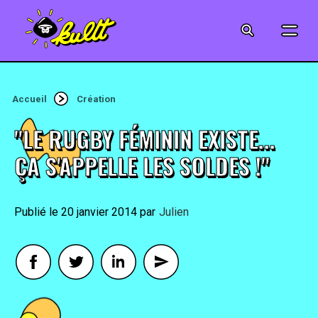
CINÉMA
SÉRIES
Accueil
Création
MODE
"LE RUGBY FÉMININ EXISTE...
MUSIQUE
ÇA S'APPELLE LES SOLDES !"
CRÉATION
20 janvier 2014
By
Julien
ART
JEUX-VIDÉO
VINTAGE