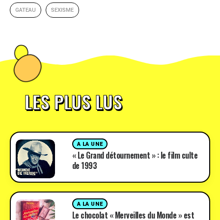
GATEAU
SEXISME
LES PLUS LUS
A LA UNE
« Le Grand détournement » : le film culte
de 1993
A LA UNE
Le chocolat « Merveilles du Monde » est