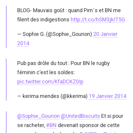
BLOG- Mauvais goût : quand Pim´s et BN me
filent des indigestions
http://t.co/hSM3jkIT5G
— Sophie G. (@Sophie_Gourion)
20 Janvier
2014
Pub pas drôle du tout : Pour BN le rugby
féminin c'est les soldes:
pic.twitter.com/KfaDCKZ0Ip
— kerima mendes (@kkerima)
19 Janvier 2014
@Sophie_Gourion
@UnitedBiscuits
Et si pour
se racheter,
#BN
devenait sponsor de cette