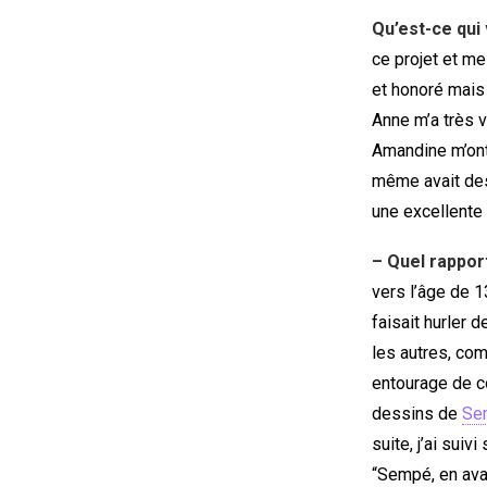
Qu’est-ce qui 
ce projet et me
et honoré mais
Anne m’a très v
Amandine m’ont
même avait des
une excellente 
– Quel rappor
vers l’âge de 
faisait hurler d
les autres, co
entourage de c
dessins de
Se
suite, j’ai suiv
“Sempé, en avan