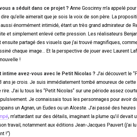
vous a séduit dans ce projet ?
Anne Goscinny m’a appelé pour
 dire qu’elle aimerait que je sois la voix de son père. La proposi
 aussi énormément intimidé, étant un très grand admirateur de R
ite et simplement enlevé cette pression. Les réalisateurs Benja
 ensuite partagé des visuels que j’ai trouvé magnifiques, comme
siné chaque image… Et la perspective de jouer avec Laurent Lafi
nouvelle !
t intime avez-vous avec le Petit Nicolas ?
J’ai découvert le “P
13 ans je crois. Je suis immédiatement tombé amoureux de cette 
e rire. J’ai lu tous les “Petit Nicolas“ sur une période assez cour
mpulsivement. Je connaissais tous les personnages pour avoir 
opains un Agnan, un Eudes ou un Alceste. J’ai passé des heures 
mpé
, m’attardant sur des détails, imaginant la plume qu’il devait ut
i son travail, notamment aux éditions Jean-Jacques Pauvert (j’ai lu
t !“)