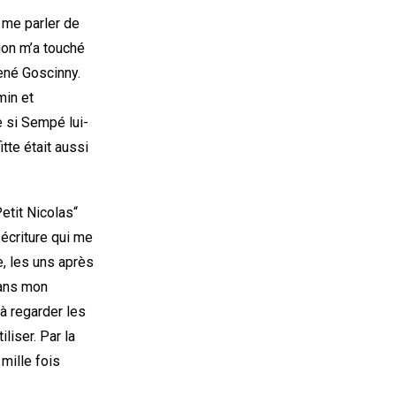
 me parler de
tion m’a touché
ené Goscinny.
min et
 si Sempé lui-
tte était aussi
etit Nicolas“
écriture qui me
te, les uns après
dans mon
à regarder les
iliser. Par la
 mille fois