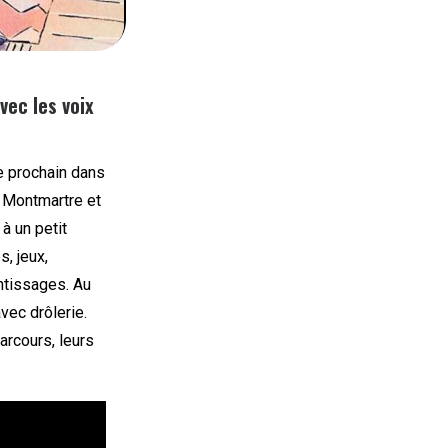
vec les voix
e prochain dans
e Montmartre et
à un petit
, jeux,
entissages. Au
avec drôlerie.
arcours, leurs