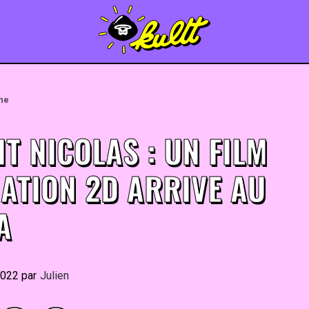
une
IT NICOLAS : UN FILM
MATION 2D ARRIVE AU
A
2022
By
Julien