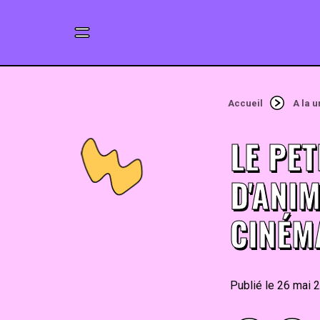
Accueil
A la 
LE PET
D'ANI
CINÉM
26 mai 