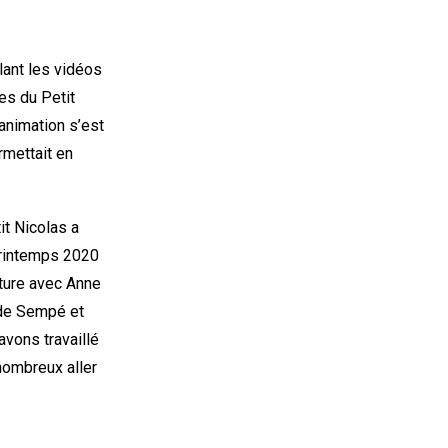
lant les vidéos
es du Petit
 animation s’est
rmettait en
it Nicolas a
printemps 2020
riture avec Anne
 de Sempé et
vons travaillé
 nombreux aller