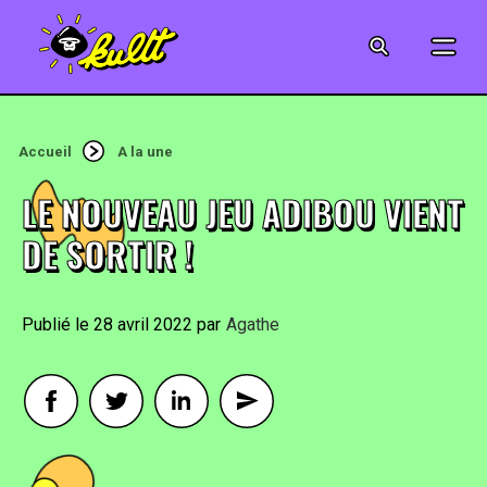
CINÉMA
SÉRIES
Accueil
A la une
MODE
LE NOUVEAU JEU ADIBOU VIENT
MUSIQUE
DE SORTIR !
CRÉATION
28 avril 2022
By
Agathe
ART
JEUX-VIDÉO
VINTAGE