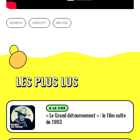
ADIBOU
UBISOFT
WILOKI
LES PLUS LUS
A LA UNE
« Le Grand détournement » : le film culte
de 1993