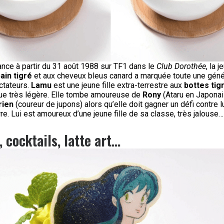
ance à partir du 31 août 1988 sur TF1 dans le
Club Dorothée
, la j
ain tigré
et aux cheveux bleus canard a marquée toute une géné
ctateurs.
Lamu
est une jeune fille extra-terrestre aux
bottes tig
ue très légère. Elle tombe amoureuse de
Rony
(Ataru en Japonai
rien
(coureur de jupons) alors qu’elle doit gagner un défi contre l
rre. Lui est amoureux d’une jeune fille de sa classe, très jalouse…
 cocktails, latte art…