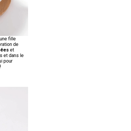
eune fille
ration de
rées
et
s et dans le
ui pour
!