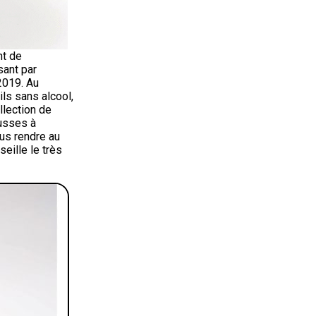
nt de
sant par
2019. Au
ils sans alcool,
llection de
ousses à
us rendre au
eille le très