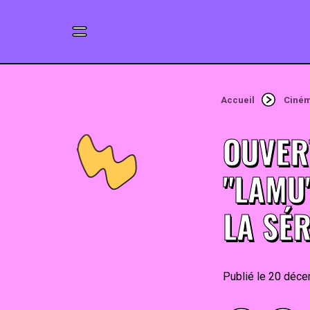
Accueil
Ciné
OUVER
"LAMU
LA SÉR
20 déce