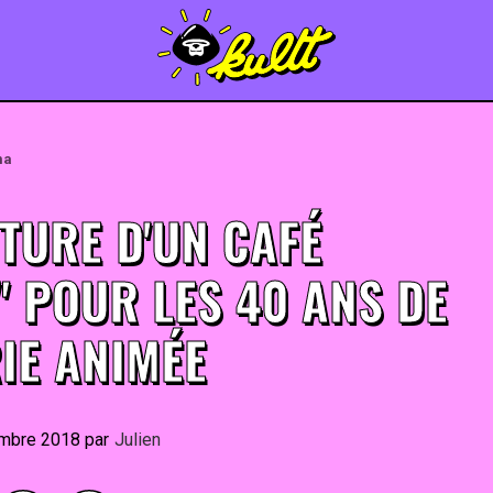
ma
TURE D'UN CAFÉ
" POUR LES 40 ANS DE
IE ANIMÉE
mbre 2018
By
Julien