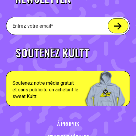
SOUTENEZ KULTT
Soutenez notre média gratuit
et sans publicité en achetant le
sweat Kultt
À PROPOS