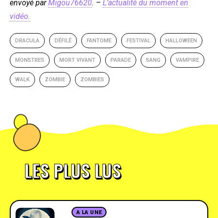
envoyé par
Migou76620
. –
L’actualité du moment en
vidéo.
DRACULA
DÉFILÉ
FANTOME
FESTIVAL
HALLOWEEN
MONSTRES
MORT VIVANT
PARADE
SANG
VAMPIRE
WALK
ZOMBIE
ZOMBIES
LES PLUS LUS
A LA UNE