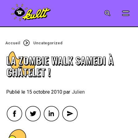
CINÉMA
SÉRIES
Accueil
Uncategorized
MODE
LA ZOMBIE WALK SAMEDI À
MUSIQUE
CHÂTELET !
CRÉATION
15 octobre 2010
By
Julien
ART
JEUX-VIDÉO
VINTAGE