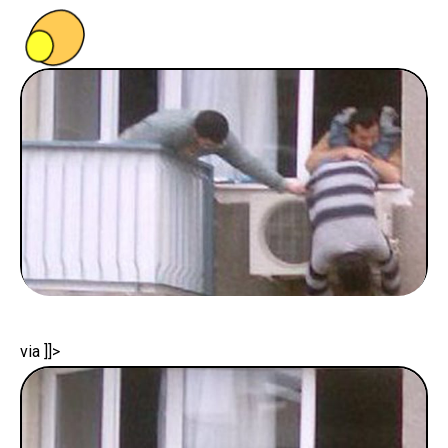
PEOPLE
FOOD
BONS PLANS
SOUTENEZ KULTT
via
]]>