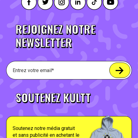
REJOIGNEZ NOTRE
NEWSLETTER
SOUTENEZ KULTT
Soutenez notre média gratuit
et sans publicité en achetant le