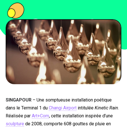
PEOPLE
FOOD
BONS PLANS
SOUTENEZ KULTT
SINGAPOUR
– Une somptueuse installation poétique
dans le Terminal 1 du
Changi Airport
intitulée
Kinetic Rain
.
Réalisée par
Art+Com
, cette installation inspirée d’une
sculpture
de 2008, comporte 608 gouttes de pluie en