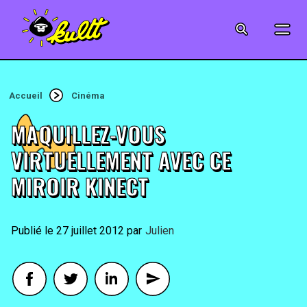
CINÉMA
SÉRIES
Accueil
Cinéma
MODE
MAQUILLEZ-VOUS
MUSIQUE
VIRTUELLEMENT AVEC CE
MIROIR KINECT
CRÉATION
ART
27 juillet 2012
By
Julien
JEUX-VIDÉO
VINTAGE