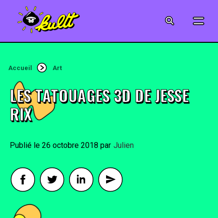
CINÉMA
SÉRIES
Accueil
Art
MODE
LES TATOUAGES 3D DE JESSE
MUSIQUE
RIX
CRÉATION
26 octobre 2018
By
Julien
ART
JEUX-VIDÉO
VINTAGE