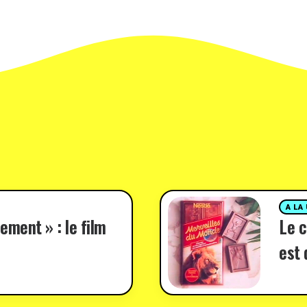
A LA
ement » : le film
Le c
est 