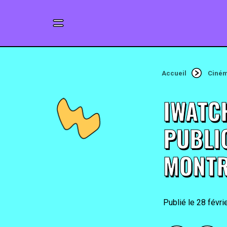
Accueil
Ciné
IWATC
PUBLIC
MONTR
28 févri