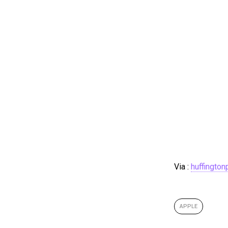
Via :
huffington
APPLE