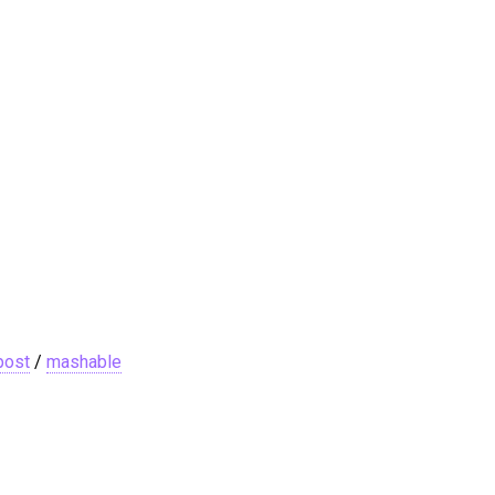
post
/
mashable