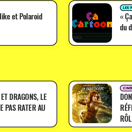
LES 
ike et Polaroid
« Ça
du d
CINÉ
 ET DRAGONS, LE
DON
E PAS RATER AU
RÉF
RÔL