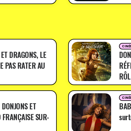
CINÉ
 ET DRAGONS, LE
DON
E PAS RATER AU
RÉF
RÔL
CINÉ
 DONJONS ET
BABY
 FRANÇAISE SUR-
surt