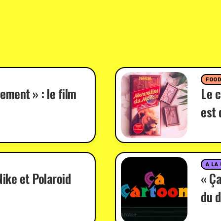
FOO
ement » : le film
Le c
est 
A LA
ike et Polaroid
« Ça
du d