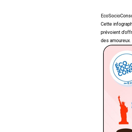
EcoSocioConso 
Cette infograp
prévoient d’off
des amoureux.