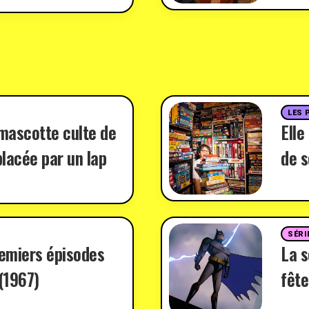
LES 
 mascotte culte de
Elle
lacée par un lap
de s
SÉRI
remiers épisodes
La 
(1967)
fête