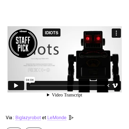
Via :
Biglazyrobot
et
LeMonde
]]>