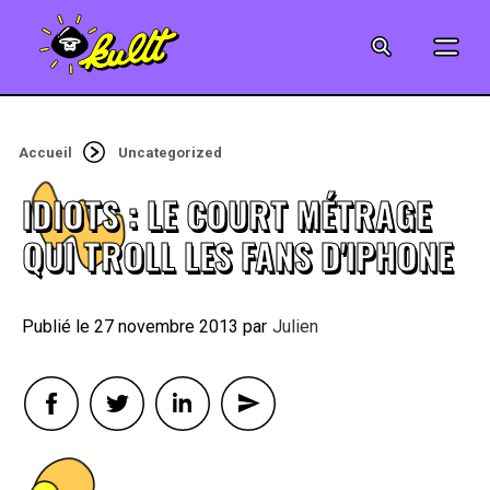
CINÉMA
SÉRIES
Accueil
Uncategorized
MODE
IDIOTS : LE COURT MÉTRAGE
MUSIQUE
QUI TROLL LES FANS D'IPHONE
CRÉATION
27 novembre 2013
By
Julien
ART
JEUX-VIDÉO
VINTAGE