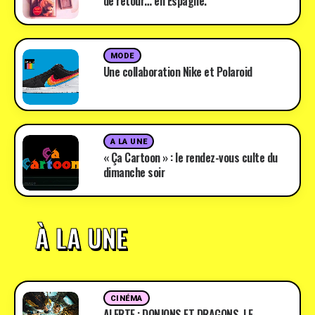
de retour… en Espagne.
MODE
Une collaboration Nike et Polaroid
A LA UNE
« Ça Cartoon » : le rendez-vous culte du
dimanche soir
À LA UNE
CINÉMA
ALERTE : DONJONS ET DRAGONS, LE