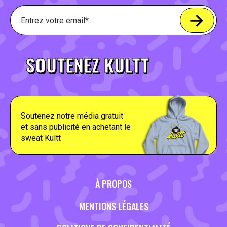
SOUTENEZ KULTT
Soutenez notre média gratuit
et sans publicité en achetant le
sweat Kultt
À PROPOS
MENTIONS LÉGALES