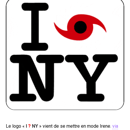
PEOPLE
FOOD
BONS PLANS
SOUTENEZ KULTT
Le logo «
I
?
NY
» vient de se mettre en mode Irene.
via